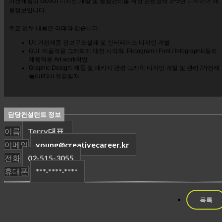
가전제품의 GUI/UI 디자인 개발 및 통합관리를 위한 관련경력 3~5년 디자이너 채
용정보입니다.
주요 업무 내용은 아래와 같습니다.
UI: 가전제품 정보구조설계 및 인터페이스 디자인 개발
GUI: 제품적용 그래픽에 대한 시각화. Pictogram / Font / Infographic등의
제품적용 Art work작업
Graphic Design: 제품 및 패키지 관련 그래픽 디자인 개발 및 관리 /가전제
품/UI/GUI 유경험자
담당컨설턴트 정보
이름
Terry대표
이메일
young@creativecareer.kr
전화
02-515-3055
휴대폰
***-****-****
목록