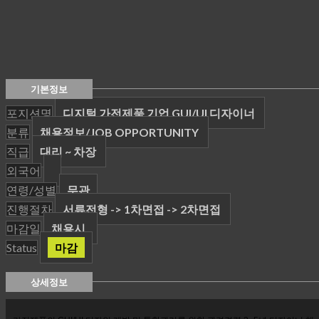
기본정보
포지션명
디지털 가전제품 기업 GUI/UI 디자이너
분류
채용정보/JOB OPPORTUNITY
직급
대리 ~ 차장
외국어
연령/성별
무관
진행절차
서류전형 -> 1차면접 -> 2차면접
마감일
채용시
Status
마감
상세정보