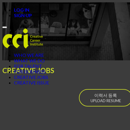
LOG IN
SIGN UP
Toggle
navigation
WHO WE ARE
WHAT WE DO
FOR TALENT
CREATIVE JOBS
FOR BUSINESS
CREATIVE JOBS
CREATIVE ISSUE
이력서 등록
UPLOAD RESUME