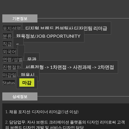
기본정보
포지션명
디지털 브랜드 컨설팅사 디자인팀 리더급
분류
채용정보/JOB OPPORTUNITY
직급
~
외국어
연령/성별
무관
진행절차
서류전형 -> 1차면접 -> 사전과제 -> 2차면접
마감일
채용시
Status
마감
상세정보
1. 채용 포지션: 디자이너 리더급(5년 이상)
2. 담당업무: 자사 브랜드 크리에이션 플랫폼의 디자인 리더로써 고객
의 브랜드 디자인 개발 및 서비스 디자인 담당