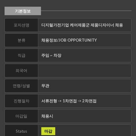
기본정보
포지션명
디지털가전기업 케어제품군 제품디자이너 채용
분류
채용정보/JOB OPPORTUNITY
직급
주임 ~ 차장
외국어
연령/성별
무관
진행절차
서류전형 -> 1차면접 -> 2차면접
마감일
채용시
Status
마감