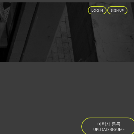
LOG IN
SIGN UP
이력서 등록
UPLOAD RESUME