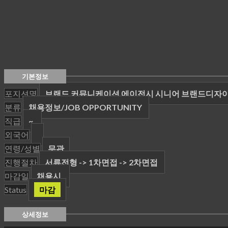
기본정보
포지션명
브랜드 커뮤니케이션 에이전시 시니어 브랜드디자
분류
채용정보/JOB OPPORTUNITY
직급
~
외국어
연령/성별
무관
진행절차
서류전형 -> 1차면접 -> 2차면접
마감일
채용시
Status
마감
상세정보