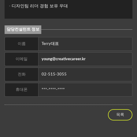
- 디자인팀 리더 경험 보유 우대
담당컨설턴트 정보
이름
Terry대표
이메일
young@creativecareer.kr
전화
02-515-3055
휴대폰
***-****-****
목록