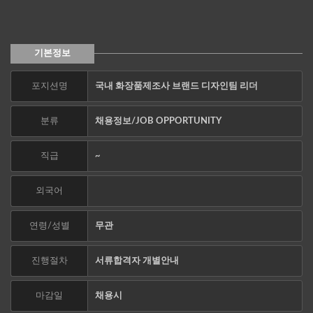
기본정보
포지션명
국내 화장품제조사 브랜드 디자인팀 리더
분류
채용정보/JOB OPPORTUNITY
직급
~
외국어
연령/성별
무관
진행절차
서류합격자 개별안내
마감일
채용시