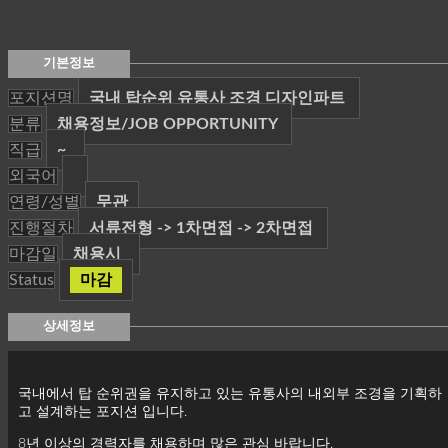
기본정보
포지션명
국내 탑순위 유통사 조경 디자인파트
분류
채용정보/JOB OPPORTUNITY
직급
~
외국어
연령/성별
무관
진행절차
서류전형 -> 1차면접 -> 2차면접
마감일
채용시
Status
마감
상세정보
국내에서 탑 순위권을 유지하고 있는 유통사의 내외부 조경을 기획하
고 설계하는 포지션 입니다.
8년 이상의 경력자를 채용하며 많은 관심 바랍니다.