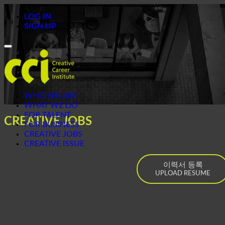
LOG IN
SIGN UP
Toggle
navigation
WHO WE ARE
WHAT WE DO
FOR TALENT
CREATIVE JOBS
FOR BUSINESS
CREATIVE JOBS
CREATIVE ISSUE
이력서 등록
UPLOAD RESUME