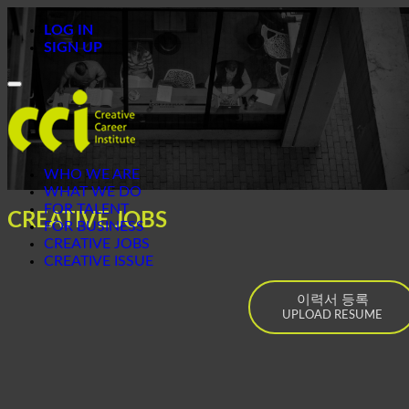
LOG IN
SIGN UP
Toggle
navigation
WHO WE ARE
WHAT WE DO
FOR TALENT
CREATIVE JOBS
FOR BUSINESS
CREATIVE JOBS
CREATIVE ISSUE
이력서 등록
UPLOAD RESUME