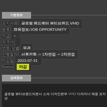
기본정보
포지션명
글로벌 헤드쿼터 뷰티브랜드 VMD
분류
채용정보/JOB OPPORTUNITY
직급
~
외국어
연령/성별
무관
진행절차
서류전형 -> 1차면접 -> 2차면접
마감일
2023-07-31
Status
마감
상세정보
글로벌 뷰티브랜드의본사 소속 디자인본부 VMD 디자이너 채용 포지
션