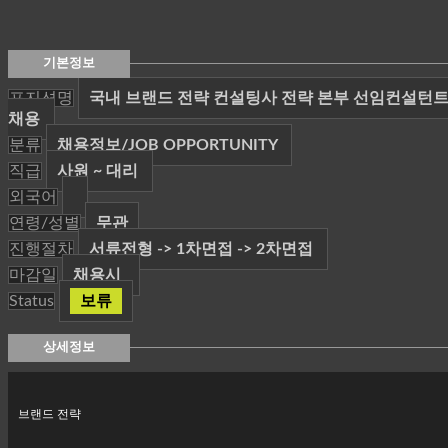
기본정보
포지션명
국내 브랜드 전략 컨설팅사 전략 본부 선임컨설턴
채용
분류
채용정보/JOB OPPORTUNITY
직급
사원 ~ 대리
외국어
연령/성별
무관
진행절차
서류전형 -> 1차면접 -> 2차면접
마감일
채용시
Status
보류
상세정보
브랜드 전략