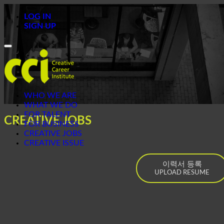
LOG IN
SIGN UP
Toggle
navigation
WHO WE ARE
WHAT WE DO
FOR TALENT
CREATIVE JOBS
FOR BUSINESS
CREATIVE JOBS
CREATIVE ISSUE
이력서 등록
UPLOAD RESUME