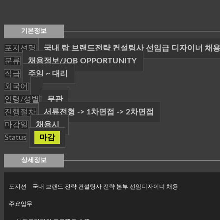
기본정보
포지션명
국내 탑 브랜드전략 컨설팅사 선임급 디자이너 채
분류
채용정보/JOB OPPORTUNITY
직급
주임 ~ 대리
외국어
연령/성별
무관
진행절차
서류전형 -> 1차면접 -> 2차면접
마감일
채용시
Status
마감
상세정보
포지션
국내 브랜드 전략 컨설팅사 전략 본부 선임디자이너 채용
주요업무