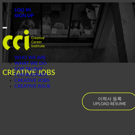
LOG IN
SIGN UP
Toggle
navigation
WHO WE ARE
WHAT WE DO
FOR TALENT
CREATIVE JOBS
FOR BUSINESS
CREATIVE JOBS
CREATIVE ISSUE
이력서 등록
UPLOAD RESUME