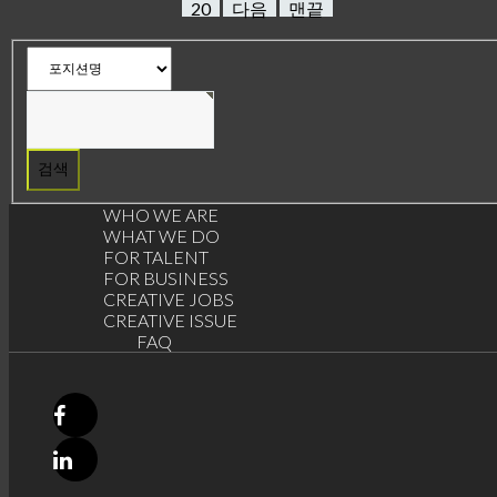
20
다음
맨끝
게
시
물
검
색
WHO WE ARE
WHAT WE DO
FOR TALENT
FOR BUSINESS
CREATIVE JOBS
CREATIVE ISSUE
FAQ