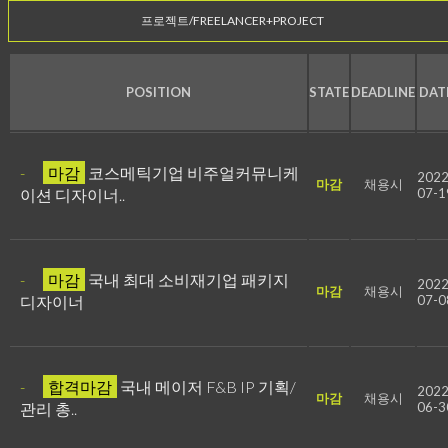
프로젝트/FREELANCER+PROJECT
POSITION
STATE
DEADLINE
DAT
-
마감
코스메틱기업 비주얼커뮤니케
2022
마감
채용시
이션 디자이너..
07-1
-
마감
국내 최대 소비재기업 패키지
2022
마감
채용시
디자이너
07-0
-
합격마감
국내 메이저 F&B IP 기획/
2022
마감
채용시
관리 총..
06-3