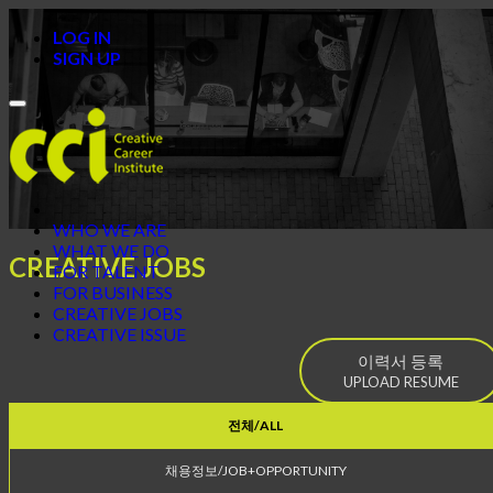
LOG IN
SIGN UP
Toggle
navigation
WHO WE ARE
WHAT WE DO
CREATIVE JOBS
FOR TALENT
FOR BUSINESS
CREATIVE JOBS
CREATIVE ISSUE
이력서 등록
UPLOAD RESUME
전체/ALL
채용정보/JOB+OPPORTUNITY