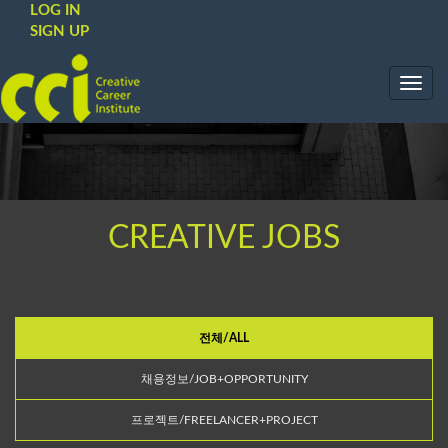
LOG IN
SIGN UP
Toggl
navig
CREATIVE JOBS
전체/ALL
채용정보/JOB+OPPORTUNITY
프로젝트/FREELANCER+PROJECT