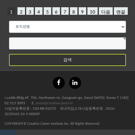
1
2
3
4
5
6
7
8
9
10
다음
맨끝
게
시
물
검
색
i-castle Bldg 6F, 706, Nonhyeon-ro, Gangnam-gu, Seoul 06052, Korea T. (+82)
02 515 3095 E.
assist@creativecareer.kr
사업자등록번호 : 120-88-01072 국내직업소개사업등록번호 : 2016-
3220163-14-5-00049
COPYRIGHT© Creative Career Institute Inc. All Rights Reserved.